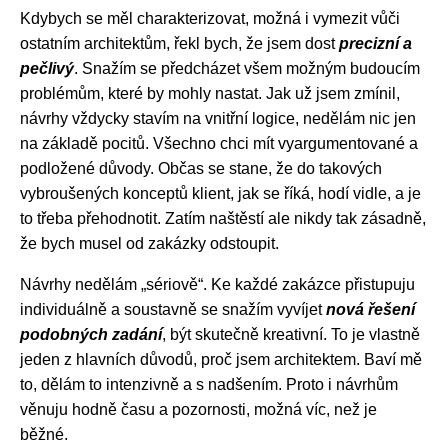
Kdybych se měl charakterizovat, možná i vymezit vůči
ostatním architektům, řekl bych, že jsem dost
precizní a
pečlivý
. Snažím se předcházet všem možným budoucím
problémům, které by mohly nastat. Jak už jsem zmínil,
návrhy vždycky stavím na vnitřní logice, nedělám nic jen
na základě pocitů. Všechno chci mít vyargumentované a
podložené důvody. Občas se stane, že do takových
vybroušených konceptů klient, jak se říká, hodí vidle, a je
to třeba přehodnotit. Zatím naštěstí ale nikdy tak zásadně,
že bych musel od zakázky odstoupit.
Návrhy nedělám „sériově“. Ke každé zakázce přistupuju
individuálně a soustavně se snažím vyvíjet
nová řešení
podobných zadání
, být skutečně kreativní. To je vlastně
jeden z hlavních důvodů, proč jsem architektem. Baví mě
to, dělám to intenzivně a s nadšením. Proto i návrhům
věnuju hodně času a pozornosti, možná víc, než je
běžné.