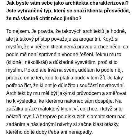
Jak byste sám sebe jako architekta charakterizoval?
Jste vyhraněný typ, který se snaží klienta přesvědčit,
že má vlastně chtít něco jiného?
To nejsem. Je pravda, že takových architektů je hodně,
ale já takový přístup považuju za arogantní. Když si
myslím, že v něčem klient nemá pravdu a chce něco, co
podle mě není správné a vhodné řešení, řeknu mu to
(klidně i několikrát) a důkladně vysvětlím, proč si to
myslím. Pokud ale trvá na svém, udělám to podle něj,
protože on je ten, kdo to platí a bude v tom žít. Je taky
potřeba říct, že klient je důležitou součástí navrhování.
Architekt by mu měl být jakýmsi průvodcem a směřovat
ho k výsledku, ke kterému nakonec sám dospěje. Na
začátku práce málokterý klient ví, co chce, i když si to
někteří myslí. Až teprve po diskuzích s architektem nad
zadáním a následnými návrhy si začne klást otázky,
kterého do té doby třeba ani nenapadly.