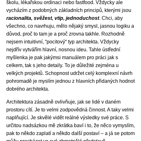
školu, lékařskou ordinaci nebo fastfood. Vždycky ale
vycházím z podobných základních principů, kterými jsou
racionalita, svěžest, vtip, jednoduchost
. Chci, aby
všechno, co navrhuju, mělo nějaký smysl, jasnou logiku a
důvod, proč to tam je a proč zrovna takhle. Rozhodně
nejsem intuitivní, “pocitový“ typ architekta. Vždycky
nejdřív vytvářím hlavní, nosnou ideu. Tahle ústřední
myšlenka je pak jakýmsi manuálem pro práci jak s
celkem, tak s jeho detaily. To je důležité zejména u
velkých projektů. Schopnost udržet celý komplexní návrh
pohromadě je myslím jednou z hlavních přidaných hodnot
dobrého architekta.
Architektura zásadně ovlivňuje, jak se lidé v daném
prostoru cítí. Je to velmi zodpovědná činnost. A taky velmi
naplňující. Je skvělé vidět reálné výsledky své práce. S
určitou nadsázkou mě zkrátka baví i to, že něco vymyslím,
pak to někdo zaplatí a někdo další postaví – a já se potom