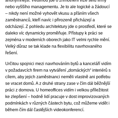
anonymnější. Většinou jde o zhmotnění vize šéfů firmy
nebo vyššího managementu. Je to ale logické a žádoucí
– nikdy není možné vyhovět vkusu a přáním všech
zaměstnanců, kteří navíc i přirozeně přicházejí a
odcházejí. Z pohledu architektury jde o prostředí, které se
daleko víc dynamicky proměňuje. Přístupy k práci se
zejména v moderních oborech jako IT velmi rychle mění.
Velký důraz se tak klade na flexibilitu navrhovaného
řešení.
Určitou spojnici mezi navrhováním bytů a kanceláří vidím
v požadavcích firem na vytváření „domáckých“ interiérů s
cílem, aby jejich zaměstnanci neměli vlastně ani potřebu
se vracet domů. A z druhé strany zase v čím dál běžnější
práci z domova. U homeoffices vidím i velkou příležitost
ke zlepšení – hodně lidí pracuje v dost improvizovaných
podmínkách v různých částech bytu, což můžeme vidět i
během čím dál častějších videokonferencí.