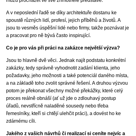
můžu procházet ve své zhmotnělé představě.
A v neposlední řadě se díky architektuře dostanu ke
spoustě různých lidí, profesí, jejich příběhů a životů. A
jsou to vesměs úspěšní lidé nebo firmy, takže poznávat je
a pracovat pro ně bývá často inspirující.
Co je pro vás při práci na zakázce největší výzva?
Jsou to hlavně dvě věci. Jednak najít podstatu konkrétní
zakázky, tedy správně vyhodnotit zadání klienta, jeho
požadavky, jeho možnosti a také potenciál daného místa,
a na základě toho zvolit správné řešení. A druhou výzvou
potom je překonat všechny možné překážky, které celý
proces reálně obnáší (ať už jde o zdlouhavý postup
úřadů, nevstřícně naladěné sousedy nebo třeba
řemeslníky, kteří si chtějí ulehčit práci), a dovést ho ke
zdárnému cíli.
Jakého z vašich návrhů či realizací si ceníte nejvíc a