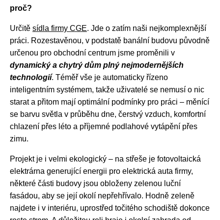
proč?
Určitě
sídla firmy CGE
. Jde o zatím naši nejkomplexnější
práci. Rozestavěnou, v podstatě banální budovu původně
určenou pro obchodní centrum jsme proměnili v
dynamický a chytrý dům plný nejmodernějších
technologií
. Téměř vše je automaticky řízeno
inteligentním systémem, takže uživatelé se nemusí o nic
starat a přitom mají optimální podmínky pro práci – měnící
se barvu světla v průběhu dne, čerstvý vzduch, komfortní
chlazení přes léto a příjemné podlahové vytápění přes
zimu.
Projekt je i velmi ekologický – na střeše je fotovoltaická
elektrárna generující energii pro elektrická auta firmy,
některé části budovy jsou obloženy zelenou luční
fasádou, aby se její okolí nepřehřívalo. Hodně zeleně
najdete i v interiéru, uprostřed točitého schodiště dokonce