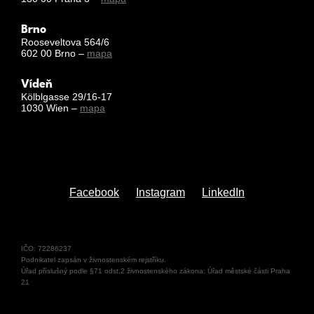
Brno
Rooseveltova 564/6
602 00 Brno –
mapa
Vídeň
Kölblgasse 29/16-17
1030 Wien –
mapa
Facebook
Instagram
LinkedIn
IČO: 72286237
Podnikatel zapsán v živnostenském rejstříku.
Úřad příslušný podle §71 odst.2 živnostenského zákona: Úřad městské části Praha
21