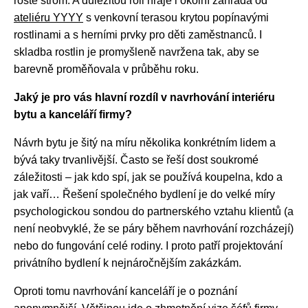
roste strom. A důležitou roli hraje i okolní zahrada od
ateliéru YYYY
s venkovní terasou krytou popínavými
rostlinami a s herními prvky pro děti zaměstnanců. I
skladba rostlin je promyšleně navržena tak, aby se
barevně proměňovala v průběhu roku.
Jaký je pro vás hlavní rozdíl v navrhování interiéru
bytu a kanceláří firmy?
Návrh bytu je šitý na míru několika konkrétním lidem a
bývá taky trvanlivější. Často se řeší dost soukromé
záležitosti – jak kdo spí, jak se používá koupelna, kdo a
jak vaří… Řešení společného bydlení je do velké míry
psychologickou sondou do partnerského vztahu klientů (a
není neobvyklé, že se páry během navrhování rozcházejí)
nebo do fungování celé rodiny. I proto patří projektování
privátního bydlení k nejnáročnějším zakázkám.
Oproti tomu navrhování kanceláří je o poznání