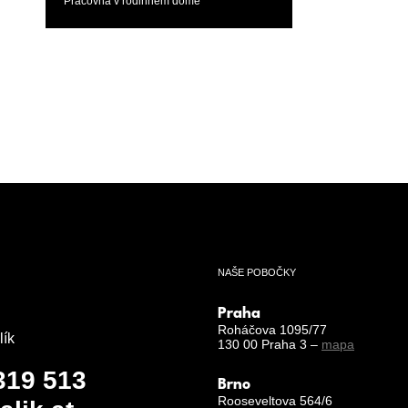
Pracovna v rodinném domě
NAŠE POBOČKY
Praha
Roháčova 1095/77
lík
130 00 Praha 3 –
mapa
319 513
Brno
Rooseveltova 564/6