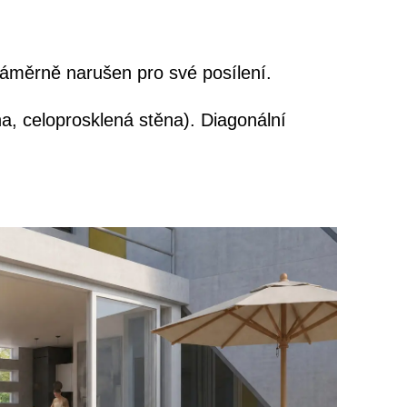
záměrně narušen pro své posílení.
na, celoprosklená stěna). Diagonální