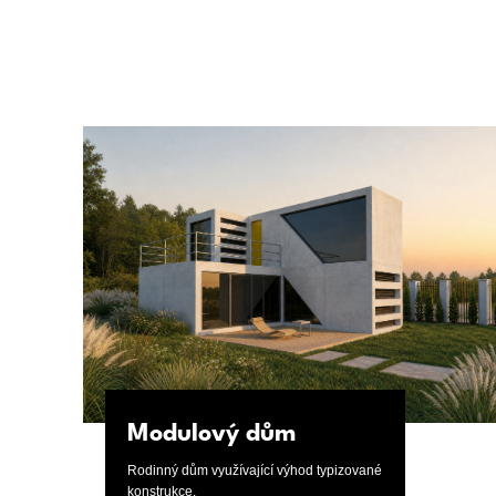
Oceněno
Modulový dům
Rodinný dům využívající výhod typizované
konstrukce.