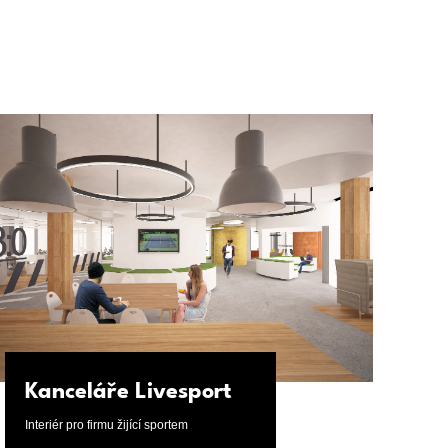
Kanceláře Livesport
Interiér pro firmu žijící sportem