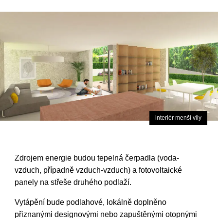
interiér menší vily
Zdrojem energie budou tepelná čerpadla (voda-
vzduch, případně vzduch-vzduch) a fotovoltaické
panely na střeše druhého podlaží.
Vytápění bude podlahové, lokálně doplněno
přiznanými designovými nebo zapuštěnými otopnými