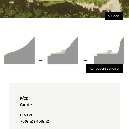
situace
koncepční schéma
FÁZE:
Studie
ROZSAH:
750m2 / 450m2