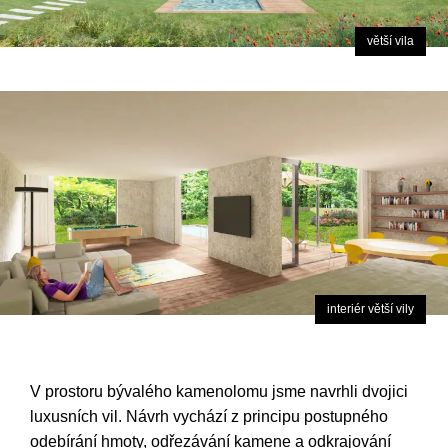
větší vila
interiér větší vily
V prostoru bývalého kamenolomu jsme navrhli dvojici
luxusních vil. Návrh vychází z principu postupného
odebírání hmoty, odřezávání kamene a odkrajování